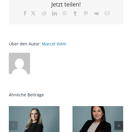
Jetzt teilen!
Facebook
X
Reddit
LinkedIn
WhatsApp
Tumblr
Pinterest
Vk
E-
Mail
Über den Autor:
Marcel Volm
Sultan Algün-
Katharina Rau
Alan
Ähnliche Beiträge